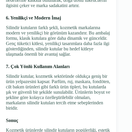
hedeflerine katkıda bulunarak, doğa dostu tüketicilerin
ilgisini çeker ve marka sadakatini artırır.
6. Yenilikçi ve Modern İmaj
Silindir kutuların farklı şekli, kozmetik markalarına
modern ve yenilikçi bir görünüm kazandırır. Bu ambalaj
formu, klasik kutulara göre daha dinamik ve günceldir.
Genç tüketici kitlesi, yenilikçi tasarımlara daha fazla ilgi
gösterdiğinden, silindir kutular bu hedef kitleye
ulaşmada önemli bir avantaj sağlar.
7. Çok Yönlü Kullanım Alanları
Silindir kutular, kozmetik sektöründe oldukça geniş bir
ürün yelpazesini kapsar. Parfüm, ruj, maskara, fondöten,
cilt bakım ürünleri gibi farklı ürün tipleri, bu kutularda
şık ve güvenli bir şekilde sunulabilir. Ürünlerin boyut ve
şekline göre kolayca özelleştirilebilir olmaları,
markaların silindir kutuları tercih etme sebeplerinden
biridir.
Sonuç
Kozmetik ürünlerde silindir kutuların popülerliği, estetik